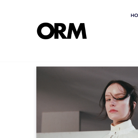
コ
ン
H
テ
ン
ツ
Media
へ
ス
キ
ッ
プ