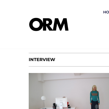
コ
ン
H
テ
ン
ツ
Media
へ
ス
キ
INTERVIEW
ッ
プ