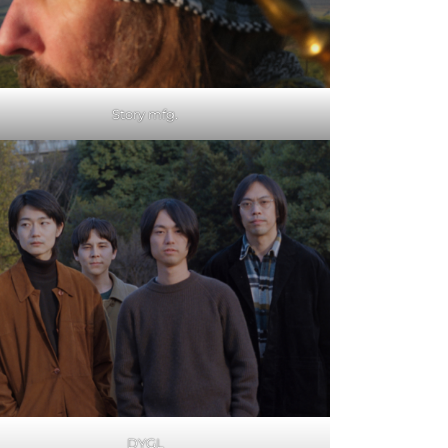
Story mfg.
DYGL