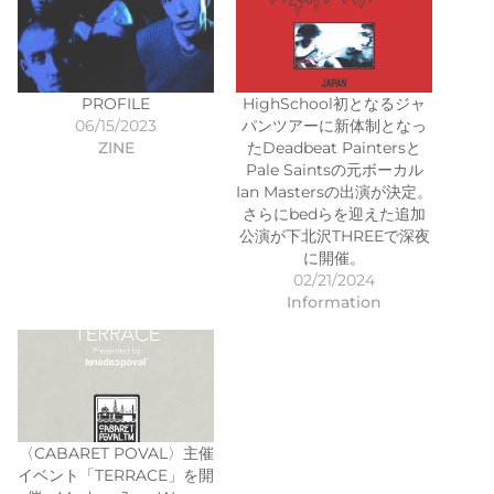
PROFILE
HighSchool初となるジャ
06/15/2023
パンツアーに新体制となっ
ZINE
たDeadbeat Paintersと
Pale Saintsの元ボーカル
Ian Mastersの出演が決定。
さらにbedらを迎えた追加
公演が下北沢THREEで深夜
に開催。
02/21/2024
Information
〈CABARET POVAL〉主催
イベント「TERRACE」を開