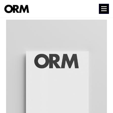
コ
ン
Media
テ
ン
ツ
へ
ス
キ
ッ
プ