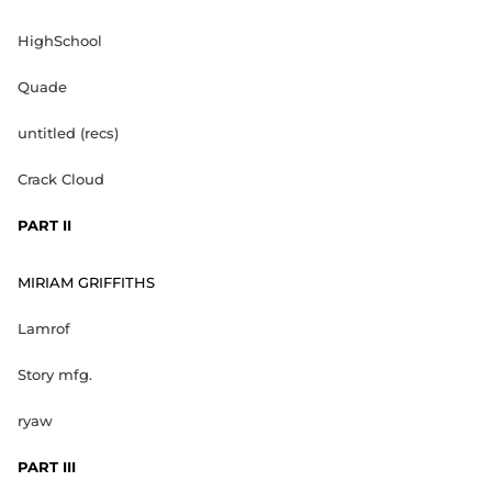
HighSchool
Quade
untitled (recs)
Crack Cloud
PART II
MIRIAM GRIFFITHS
Lamrof
Story mfg.
ryaw
PART III