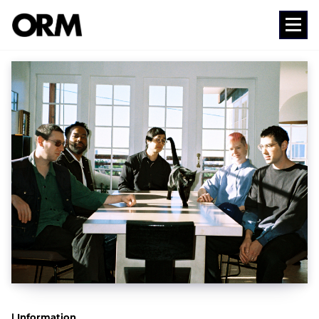
コ
ン
Media
テ
ン
ツ
へ
ス
キ
ッ
プ
| Information