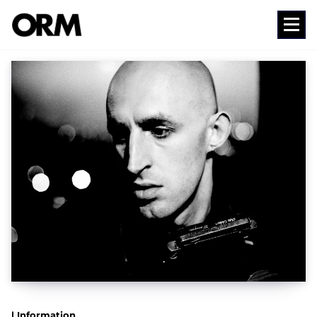
コ
ン
Media
テ
ン
ツ
へ
ス
キ
ッ
プ
| Information