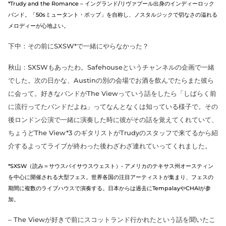
*Trudy and the Romance – イングランド/リヴァプール出身のインディーロック
バンド。「50sミュータント・ポップ」を自称し、ノスタルジックで切なさの溢れる
メロディーが心地よい。
下中：その前にSXSW*で一緒にやらなかった？
秋山：SXSWもあったわ。Safehouseというチャンネルの企画で一緒
でした。次の日かな、Austinの別の会場でお酒を飲んでたらまた彼ら
に会って。好きなバンドがThe Viewっていう話をしたら「しばらく前
に流行ってたバンドだよね」ってなんとなくは知っている様子で。その
後ロンドン公演で一緒に演奏した時に彼がその話を覚えてくれていて、
ちょうどThe View*3 のギタリストがTrudyのスタッフで来てるから紹
介するよってライブが終わった後わざわざ連れていってくれました。
*SXSW（読み＝サウスバイサウスウェスト）- アメリカのテキサス州オースティン
を中心に開催される大型フェス。世界各国の注目アーティストが集まり、フェスの
期間に複数のライブハウスで演奏する。日本からは過去にTempalayやCHAIが参
加。
– The Viewが好きで前にスコットランド行かれたという話を聞いたこ