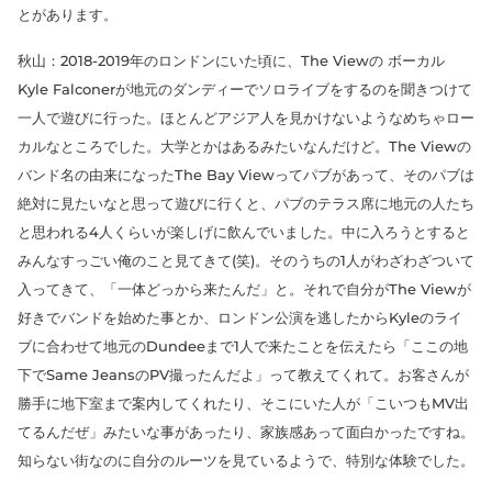
とがあります。
秋山：2018-2019年のロンドンにいた頃に、The Viewの ボーカル
Kyle Falconerが地元のダンディーでソロライブをするのを聞きつけて
一人で遊びに行った。ほとんどアジア人を見かけないようなめちゃロー
カルなところでした。大学とかはあるみたいなんだけど。The Viewの
バンド名の由来になったThe Bay Viewってパブがあって、そのパブは
絶対に見たいなと思って遊びに行くと、パブのテラス席に地元の人たち
と思われる4人くらいが楽しげに飲んでいました。中に入ろうとすると
みんなすっごい俺のこと見てきて(笑)。そのうちの1人がわざわざついて
入ってきて、「一体どっから来たんだ」と。それで自分がThe Viewが
好きでバンドを始めた事とか、ロンドン公演を逃したからKyleのライ
ブに合わせて地元のDundeeまで1人で来たことを伝えたら「ここの地
下でSame JeansのPV撮ったんだよ」って教えてくれて。お客さんが
勝手に地下室まで案内してくれたり、そこにいた人が「こいつもMV出
てるんだぜ」みたいな事があったり、家族感あって面白かったですね。
知らない街なのに自分のルーツを見ているようで、特別な体験でした。