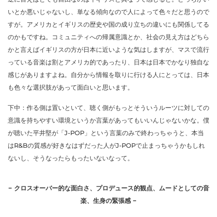
いとか悪いじゃないし、単なる傾向なので人によって色々だと思うので
すが。アメリカとイギリスの歴史や国の成り立ちの違いにも関係してる
のかもですね。コミュニティへの帰属意識とか、社会の見え方はどちら
かと言えばイギリスの方が日本に近いような気はしますが、マスで流行
っている音楽は割とアメリカ的であったり、日本は日本でかなり独自な
感じがありますよね。自分から情報を取りに行ける人にとっては、日本
も色々な選択肢があって面白いと思います。
下中：作る側は置いといて、聴く側がもっとそういうルーツに対しての
意識を持ちやすい環境というか言葉があってもいいんじゃないかな。僕
が聴いた平井堅が「J-POP」という言葉のみで終わっちゃうと、本当
はR&Bの質感が好きなはずだった人がJ-POPで止まっちゃうかもしれ
ないし、そうなったらもったいないなって。
− クロスオーバー的な面白さ、プロデュース的観点、ムードとしての音
楽、生身の緊張感 −