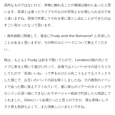
高尚なものではないけど、本物に触れることの価値は確かにあったと思
います。音源とは違ったライブそのものの空気とかが感じられるので全
く違いますね。現地で作業してそれを形に落とし込むことができたのは
すごい良かったなって思います。
– 海外経験に関連して。過去にTrudy and the Romance* と共演した
ことがあると思いますが、その時のエピソードについて教えてくださ
い。
秋山：もともとTrudy は好きで聴いてたので、Londonの南の方にラ
イブに来ると聞いて遊びに行って。会場ではメンバーがその辺うろうろ
してたので「音楽いいね」って声をかけたら向こうもとてもリラックス
した感じで、お互いのバンドの話を軽くしましたね。その後別のイベン
トで会った際に覚えててくれていて。後に彼らのツアーのタイミングで
ロンドン公演一緒にできないかマネージャー経由で打診したら快諾して
くれました。Osloという会場だったと思うのですが、酒も美味いしテ
ラス席も気持ちよくて。また演奏しにいきたいですね。