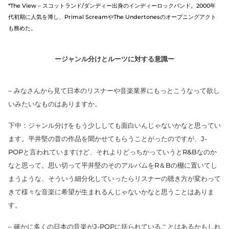
*The View – スコットランド/ダンディー出身のインディーロックバンド。2000年
代初期に人気を博し、Primal ScreamやThe Undertonesのオープニングアクト
も務めた。
ージャンル分けとルーツに対する意識ー
– みなさんから見て日本のリスナーや音楽業界にもっとこうなって欲し
いみたいなものはありますか。
下中：ジャンル分けをもう少ししても面白いんじゃないかなと思ってい
ます。平井堅の昔の作品を聞かせてもらうことがったのですが、J-
POPと言われていますけど、それよりどっちかっていうとR&Bなのか
なと思って。思い切って平井堅のそのアルバムをR＆Bの棚に置いてし
まうような、そういう細分化していったらリスナーの聴き方が変わって
きて様々な音楽に希望が生まれるんじゃないかなと思うことはありま
す。
– 確かに多くの日本の音楽がJ-POPに括られていることはあるかもしれ