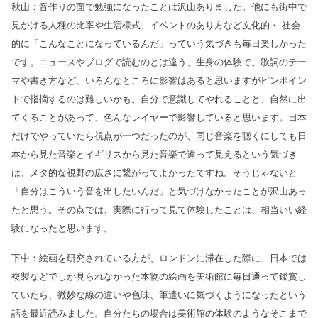
秋山：音作りの面で勉強になったことは沢山ありました。他にも街中で
見かける人種の比率や生活様式、イベントのあり方など文化的・ 社会
的に「こんなことになっているんだ」っていう気づきも毎日楽しかった
です。ニュースやブログで読むのとは違う、生身の体験で。歌詞のテー
マや書き方など、いろんなところに影響はあると思いますがピンポイン
トで指摘するのは難しいかも。自分で意識してやれることと、自然に出
てくることがあって、色んなレイヤーで影響していると思います。日本
だけでやっていたら視点が一つだったのが、同じ音楽を聴くにしても日
本から見た音楽とイギリスから見た音楽で違って見えるという気づき
は、メタ的な視野の広さに繋がってよかったですね。そうじゃないと
「自分はこういう音を出したいんだ」と気づけなかったことが沢山あっ
たと思う。その点では、実際に行って見て体験したことは、相当いい経
験になったと思います。
下中：絵画を研究されている方が、ロンドンに滞在した際に、日本では
複製などでしか見られなかった本物の絵画を美術館に毎日通って鑑賞し
ていたら、微妙な線の違いや色味、筆遣いに気づくようになったという
話を最近読みました。自分たちの場合は美術館の体験のようなそこまで