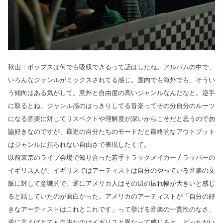
秋山：ポップスは何でも吸収できるって話はしたね。アルバムの中で、
いろんなジャンルがミックスされてる感じ。国内でも海外でも、そうい
う傾向はある気がして。意外と自由度の高いジャンルなんだなと。逆手
に取るとね。ジャンル感のはっきりしてる音楽ってその分自分のルーツ
になる音楽に対してリスペクトや理解度が深いからこそだと思うので勿
論好きなのですが、最近の自分たちのモードだと最終的なアウトプット
はジャンルに括られない自由さで表現したくて。
以前東京のライブ会場で知り合った若手トラックメイカー / ラッパーの
イギリス人が、イギリスではアーティストは自分のやっている音楽の文
脈に対して意識的で、逆にアメリカ人はその辺の振れ幅が大きいと感じ
ると話していたのが面白かった。アメリカのアーティストが「自分の好
きなアーティストはこれとこれです」って挙げる音楽の一貫性のなさ、
逆に言えばとても自由なのはイギリスと異なって感じると。どっちがい