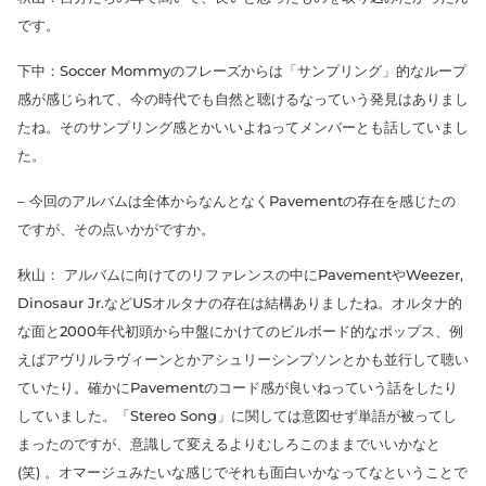
です。
下中：Soccer Mommyのフレーズからは「サンプリング」的なループ
感が感じられて、今の時代でも自然と聴けるなっていう発見はありまし
たね。そのサンプリング感とかいいよねってメンバーとも話していまし
た。
– 今回のアルバムは全体からなんとなくPavementの存在を感じたの
ですが、その点いかがですか。
秋山： アルバムに向けてのリファレンスの中にPavementやWeezer,
Dinosaur Jr.などUSオルタナの存在は結構ありましたね。オルタナ的
な面と2000年代初頭から中盤にかけてのビルボード的なポップス、例
えばアヴリルラヴィーンとかアシュリーシンプソンとかも並行して聴い
ていたり。確かにPavementのコード感が良いねっていう話をしたり
していました。「Stereo Song」に関しては意図せず単語が被ってし
まったのですが、意識して変えるよりむしろこのままでいいかなと
(笑) 。オマージュみたいな感じでそれも面白いかなってなということで