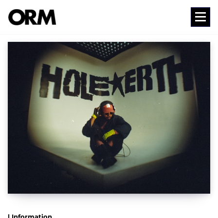
コ
ン
Media
テ
ン
ツ
へ
ス
キ
ッ
プ
| Information