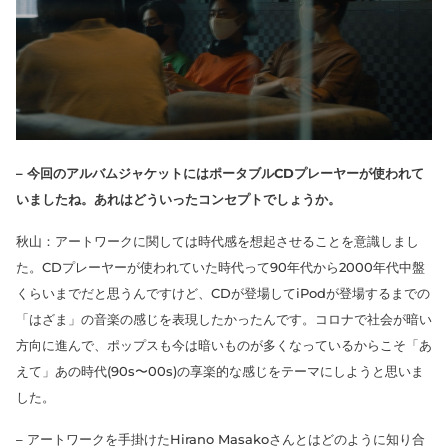
– 今回のアルバムジャケットにはポータブルCDプレーヤーが使われて
いましたね。あれはどういったコンセプトでしょうか。
秋山：アートワークに関しては時代感を想起させることを意識しまし
た。CDプレーヤーが使われていた時代って90年代から2000年代中盤
くらいまでだと思うんですけど、CDが登場してiPodが登場するまでの
「はざま」の音楽の感じを表現したかったんです。コロナで社会が暗い
方向に進んで、ポップスも今は暗いものが多くなっているからこそ「あ
えて」あの時代(90s〜00s)の享楽的な感じをテーマにしようと思いま
した。
– アートワークを手掛けたHirano Masakoさんとはどのように知り合