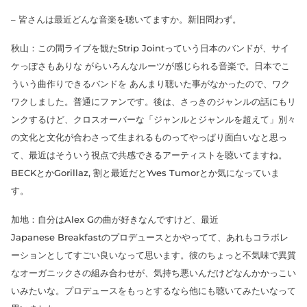
– 皆さんは最近どんな音楽を聴いてますか。新旧問わず。
秋山：この間ライブを観たStrip Jointっていう日本のバンドが、サイ
ケっぽさもありな がらいろんなルーツが感じられる音楽で。日本でこ
ういう曲作りできるバンドを あんまり聴いた事がなかったので、ワク
ワクしました。普通にファンです。後は、さっきのジャンルの話にもリ
ンクするけど、クロスオーバーな「ジャンルとジャンルを超えて」別々
の文化と文化が合わさって生まれるものってやっぱり面白いなと思っ
て、最近はそういう視点で共感できるアーティストを聴いてますね。
BECKとかGorillaz, 割と最近だとYves Tumorとか気になっていま
す。
加地：自分はAlex Gの曲が好きなんですけど、最近
Japanese Breakfastのプロデュースとかやってて、あれもコラボレ
ーションとしてすごい良いなって思います。彼のちょっと不気味で異質
なオーガニックさの組み合わせが、気持ち悪いんだけどなんかかっこい
いみたいな。プロデュースをもっとするなら他にも聴いてみたいなって