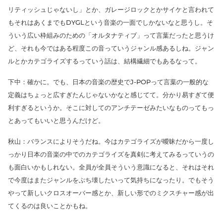
リティッシュじゃないし」とか、ガレージロックとかサイケと言われて
もそれはあくまでもDYGLという音楽の一面でしかないなと思うし。そ
ういう広い枠組みのための「オルタナティブ」って言葉だったと思うけ
ど、それも今ではある程度この音っていうジャンル感あるしね。ジャン
ルとかカテゴライズするっていう話は、結構繊細でもあるなって。
下中：確かに。でも、日本の音楽の歴史でJ-POPって言葉の一般的な
定義はちょっと広すぎたんじゃないかなと感じてて。分かり易すぎて便
利すぎるというか。そこに対してのアンチテーゼみたいなものってもっ
とあってもいいと思うんだけど。
秋山：バランスによりそうだね。今はカテゴライズが曖昧だから一度し
っかり日本の音楽の中でのカテゴライズを真剣に考えてみるっていうの
も面白いかもしれない。全員が全員そういう意識になると、それはそれ
で今度はまたジャンルをぶち壊したいって気持ちになったり。でもそう
やって新しいクロスオーバー感とか、新しい形でのミクスチャー感が出
てくるのは良いことかもね。