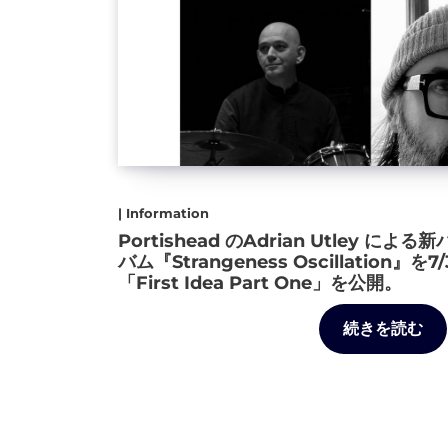
| Information
Portishead のAdrian Utley に
バム『Strangeness Oscillation
「First Idea Part One」を公開。
続きを読む