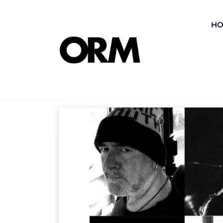
コ
ン
H
テ
ン
ツ
Media
へ
ス
キ
ッ
プ