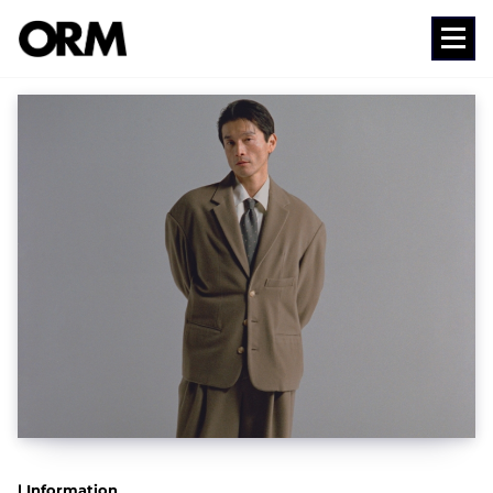
コ
ン
Media
テ
ン
ツ
へ
ス
キ
ッ
プ
| Information