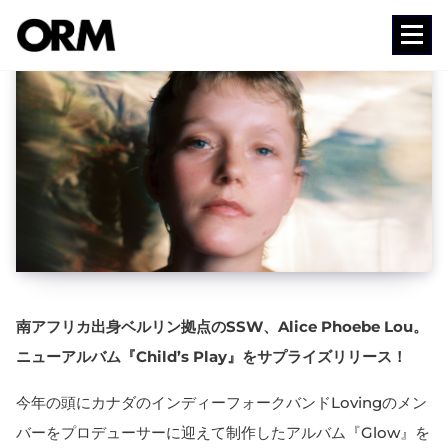
コ
ン
Media
テ
ン
ツ
へ
ス
キ
ッ
プ
南アフリカ出身ベルリン拠点のSSW、Alice Phoebe Lou。
ニューアルバム『Child’s Play』をサプライズリリース！
今年の頭にカナダのインディーフォークバンドLovingのメン
バーをプロデューサーに迎えて制作したアルバム『Glow』を