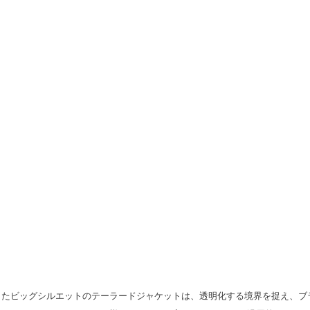
したビッグシルエットのテーラードジャケットは、透明化する境界を捉え、ブ