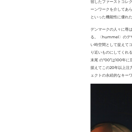
宿したファーストコレク
ーンワークを介してあら
といった機能性に優れ
デンマークの人々に尊ば
る。〈hummel〉の
い時空間として捉えてコ
り近いものにしてくれ
末尾 の“00”は10
据えてこの20年以上注力
ェクトの永続的なキー