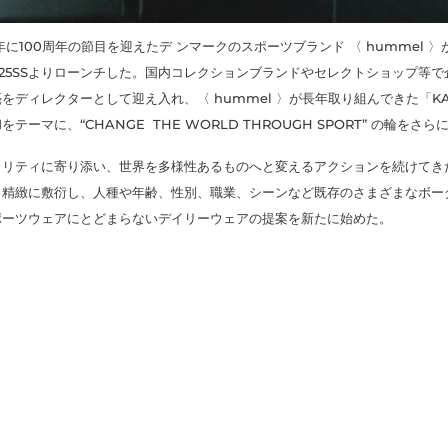
年に100周年の節目を迎えたデ ンマークのスポーツブランド 〈 hummel 
を2025SSよりローンチした。国内コレクションブランドやセレクトショップ等
ディレクターとして迎え入れ、〈 hummel 〉が長年取り組んできた「KAR
ーマに、“CHANGE THE WORLD THROUGH SPORT” の輪をさ
ノリティに寄り添い、世界を多様性あるものへと変えるアクションを続けてき
と精緻に敷衍し、人種や年齢、性別、職業、シーンなど既存のさまざまなボー
ポーツウェアにとどまらないデイリーウェアの提案を新たに始めた。