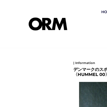
コ
ン
H
テ
ン
ツ
Media
へ
ス
キ
ッ
| Information
プ
デンマークのスポ
〈HUMMEL 0