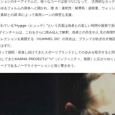
ションのキーアイテムだ。様々なコードは宙づりになって、 汎用的なカッ
ゆるフォルムの身体へと開かれ、撥 水・速乾性・耐摩耗・超軽量、ウォッ
た素材との調 和によって着用シーンの障壁も克服。
れている“Hygge（ヒュッゲ）”という言葉は他者との楽しい時間や親密で
デザインチームは、これをさらに踏み込んで解釈。他者との共生や人 生の有限
レクションを展開する〈HUMMEL 00〉の存在は、ブランドが紡ぎ出す物
るはずだ。
0年に亘って挑戦・前進し続けてきたスポーツブランドとしての歩みを暗示すると同
してきたKARMA PROJECTが “∞”（インフィニティ、無限）に広がりゆ
ワードであるノーマライゼーションと強く響き合う。