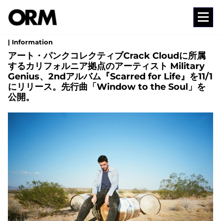
コ
ン
Media
テ
| Information
ン
アート・パンクコレクティブCrack Cloudに所属
するカリフォルニア拠点のアーティスト Military
ツ
Genius、2ndアルバム『Scarred for Life』を11/1
へ
にリリース。先行曲「Window to the Soul」を
ス
公開。
キ
ッ
プ