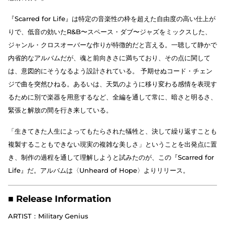
『Scarred for Life』は特定の音楽性の枠を超えた自由度の高い仕上が
りで、低音の効いたR&B〜スペース・ダブ〜ジャズをミックスした、
ジャンル・クロスオーバーな作りが特徴的だと言える。一聴して静かで
内省的なアルバムだが、魂と前向きさに満ちており、その点に関して
は、意図的にそうなるよう設計されている。 予期せぬコード・チェン
ジで曲を突然ひねる。あるいは、天気のように移り変わる感情を表現す
るために別で楽器を用意するなど、全編を通して常に、暗さと明るさ、
緊張と解放の間を行き来している。
「生きてきた人生によってもたらされた犠牲と、決して繰り返すことも
複製することもできない現実の複雑な美しさ」ということを出発点に置
き、制作の過程を通して理解しようと試みたのが、この『Scarred for
Life』だ。アルバムは〈Unheard of Hope〉よりリリース。
■ Release Information
ARTIST：Military Genius