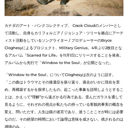
カナダのアート・パンクコレクティブ、 Crack Cloudのメンバーとし
て活動し、自身もカリフォルニア / ジョシュア・ツリーを拠点にアーテ
ィスト活動をしているソングライター / プロデューサーのBryce
Cloghesyによるプロジェクト、Military Genius。4年ぶり2枚目とな
るアルバム『Scarred for Life』を11月1日にリリースすることを発表。
アルバムから先行で「Window to the Soul」が公開となった。
「Window to the Soul」についてCloghesyは次のように話す。
「この曲はトラウマとその後遺症を振り返り、過去がいかに現在を歪
め、再構築するかを探求したもの。起こった事象を説明しようとするこ
とは、かえって“理解”から遠ざかる行為である。歪んだガラスを通して
見るように、それぞれの視点が私たちの持っている客観的事実の概念を
変え、問いただす。人生は鏡の迷宮であり、迷うことこそが時には必要
なのだ。その絶望の時間において論理は意味を成さない。残されるのは
感情のみ。」