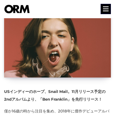
コ
ン
Media
テ
ン
ツ
へ
ス
キ
ッ
プ
USインディーのホープ、Snail Mail。11月リリース予定の
2ndアルバムより、「Ben Franklin」を先行リリース！
僅か16歳の時から注目を集め、2018年に傑作デビューアルバ