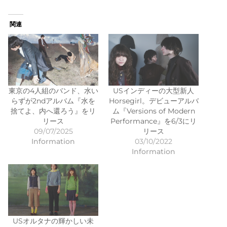
関連
東京の4人組のバンド、水い
USインディーの大型新人
らずが2ndアルバム『水を
Horsegirl。デビューアルバ
捨てよ、内へ還ろう』をリ
ム『Versions of Modern
リース
Performance』を6/3にリ
09/07/2025
リース
Information
03/10/2022
Information
USオルタナの輝かしい未