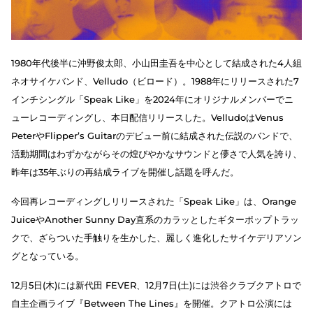
1980年代後半に沖野俊太郎、小山田圭吾を中心として結成された4人組
ネオサイケバンド、Velludo（ビロード）。1988年にリリースされた7
インチシングル「Speak Like」を2024年にオリジナルメンバーでニ
ューレコーディングし、本日配信リリースした。VelludoはVenus
PeterやFlipper’s Guitarのデビュー前に結成された伝説のバンドで、
活動期間はわずかながらその煌びやかなサウンドと儚さで人気を誇り、
昨年は35年ぶりの再結成ライブを開催し話題を呼んだ。
今回再レコーディングしリリースされた「Speak Like」は、Orange
JuiceやAnother Sunny Day直系のカラッとしたギターポップトラッ
クで、ざらついた手触りを生かした、麗しく進化したサイケデリアソン
グとなっている。
12月5日(木)には新代田 FEVER、12月7日(土)には渋谷クラブクアトロで
自主企画ライブ『Between The Lines』を開催。クアトロ公演には