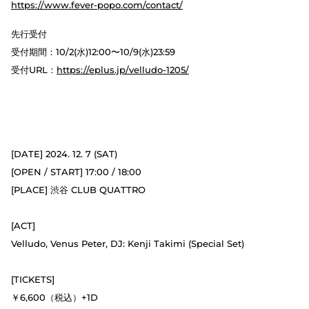
https://www.fever-popo.com/contact/
先行受付
受付期間：10/2(水)12:00〜10/9(水)23:59
受付URL：
https://eplus.jp/velludo-1205/
[DATE] 2024. 12. 7 (SAT)
[OPEN / START] 17:00 / 18:00
[PLACE] 渋谷 CLUB QUATTRO
[ACT]
Velludo, Venus Peter, DJ: Kenji Takimi (Special Set)
[TICKETS]
￥6,600（税込）+1D