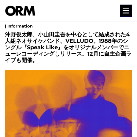
コ
ン
Media
テ
| Information
ン
沖野俊太郎、小山田圭吾を中心として結成された4
人組ネオサイケバンド、VELLUDO。1988年のシ
ツ
ングル『Speak Like』をオリジナルメンバーでニ
へ
ューレコーディングしリリース。12月に自主企画ラ
ス
イブも開催。
キ
ッ
プ