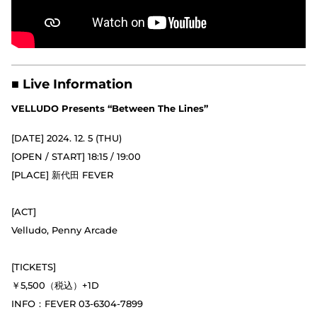
■ Live Information
VELLUDO Presents “Between The Lines”
[DATE] 2024. 12. 5 (THU)
[OPEN / START] 18:15 / 19:00
[PLACE] 新代田 FEVER
[ACT]
Velludo, Penny Arcade
[TICKETS]
￥5,500（税込）+1D
INFO：FEVER 03-6304-7899