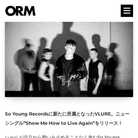
コ
ン
Media
テ
ン
ツ
へ
ス
キ
ッ
プ
So Young Recordsに新たに所属となったVLURE。ニュー
シングル”Show Me How to Live Again”をリリース！
レーベル設立から勢いを止めることなく進むSo Young