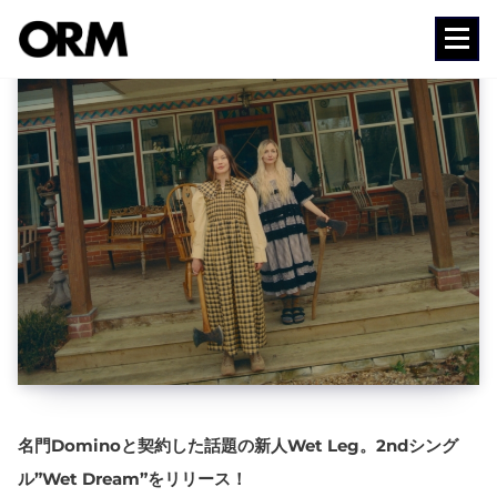
コ
ン
Media
テ
ン
ツ
へ
ス
キ
ッ
プ
名門Dominoと契約した話題の新人Wet Leg。2ndシング
ル”Wet Dream”をリリース！