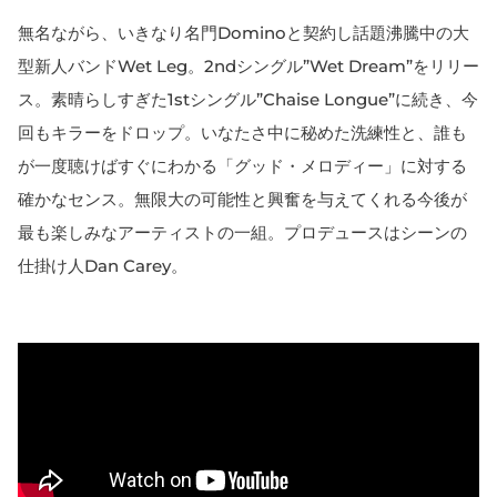
無名ながら、いきなり名門Dominoと契約し話題沸騰中の大
型新人バンドWet Leg。2ndシングル”Wet Dream”をリリー
ス。素晴らしすぎた1stシングル”Chaise Longue”に続き、今
回もキラーをドロップ。いなたさ中に秘めた洗練性と、誰も
が一度聴けばすぐにわかる「グッド・メロディー」に対する
確かなセンス。無限大の可能性と興奮を与えてくれる今後が
最も楽しみなアーティストの一組。プロデュースはシーンの
仕掛け人Dan Carey。