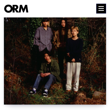
コ
ン
Media
テ
ン
ツ
へ
ス
キ
ッ
プ